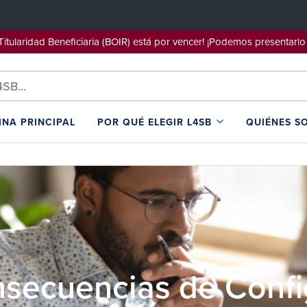
e Titularidad Beneficiaria (BOIR) está por vencer! ¡Podemos pre
INA PRINCIPAL
POR QUÉ ELEGIR L4SB
QUIÉNES S
secuencias de Confi