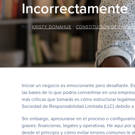
Incorrectamente
POR
KRISTY DONAHUE
/
CONSTITUCIÓN DE EMPRE
Iniciar un negocio es emocionante pero desafiante. E
las bases de lo que podría convertirse en una empresa
más críticas que tomarás es cómo estructurar legalm
Sociedad de Responsabilidad Limitada (LLC) debido a su
Sin embargo, apresurarse en el proceso o configurar
graves: financieras, legales y operativas. He aquí por
desde el principio y cómo evitar errores comunes le a