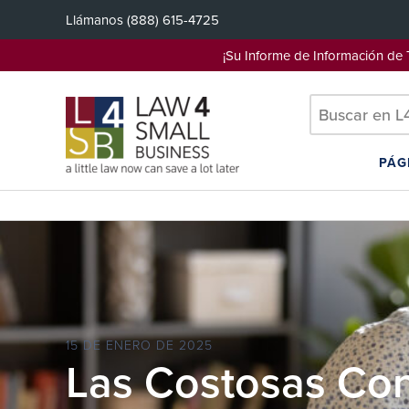
Saltar
Llámanos
(888) 615-4725
al
contenido
¡Su Informe de Información d
PÁG
15 DE ENERO DE 2025
Las Costosas Con