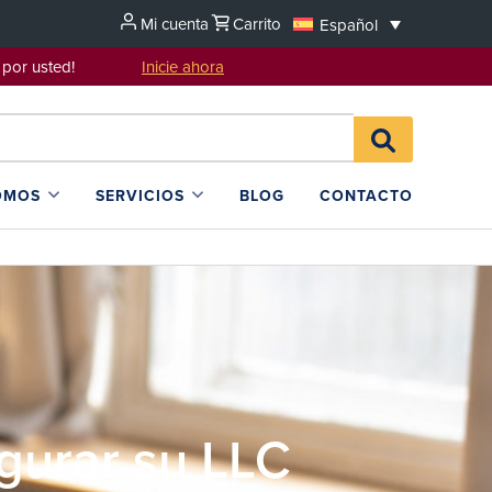
Mi cuenta
Carrito
Español
sentarlo por usted!
Inicie ahora
Search
BUSCAR
for:
EN
L4SB
OMOS
SERVICIOS
BLOG
CONTACTO
gurar su LLC