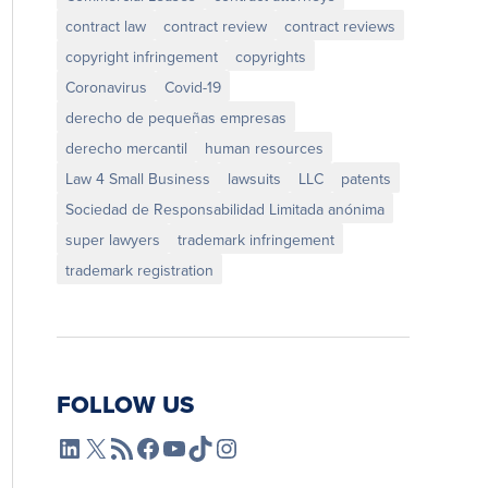
contract law
contract review
contract reviews
copyright infringement
copyrights
Coronavirus
Covid-19
derecho de pequeñas empresas
derecho mercantil
human resources
Law 4 Small Business
lawsuits
LLC
patents
Sociedad de Responsabilidad Limitada anónima
super lawyers
trademark infringement
trademark registration
FOLLOW US
L4SB LinkedIn
X
L4SB RSS Feed
L4SB Facebook
L4SB YouTube
TikTok
Instagram