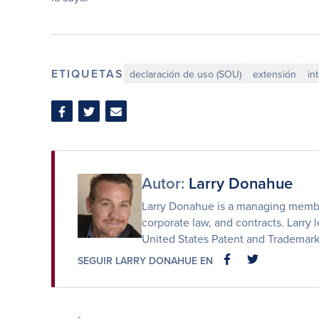
ETIQUETAS
declaración de uso (SOU)
extensión
in
Compartir
Compartir
Compartir
en
en
por
Facebook
Twitter
correo
electrónico
Autor:
Larry Donahue
Larry Donahue is a managing member 
corporate law, and contracts. Larry l
United States Patent and Trademark
SEGUIR LARRY DONAHUE EN
FACEBOOK
FACEBOOK