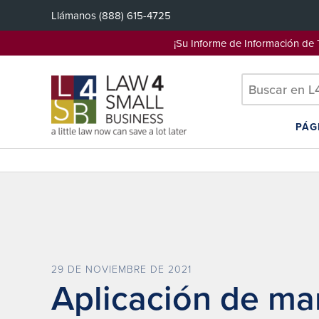
Saltar
Llámanos
(888) 615-4725
al
contenido
¡Su Informe de Información d
PÁG
29 DE NOVIEMBRE DE 2021
Aplicación de mar