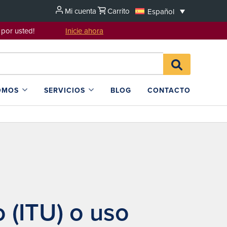
Mi cuenta
Carrito
Español
sentarlo por usted!
Inicie ahora
Search
BUSCAR
for:
EN
L4SB
OMOS
SERVICIOS
BLOG
CONTACTO
 (ITU) o uso