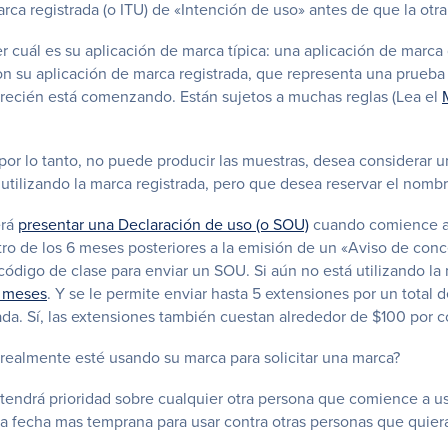
rca registrada (o ITU) de «Intención de uso» antes de que la otr
r cuál es su aplicación de marca típica: una aplicación de marca
 con su aplicación de marca registrada, que representa una prueb
i recién está comenzando. Están sujetos a muchas reglas (Lea el
or lo tanto, no puede producir las muestras, desea considerar u
 utilizando la marca registrada, pero que desea reservar el nombr
erá
presentar una Declaración de uso (o SOU)
cuando comience a 
tro de los 6 meses posteriores a la emisión de un «Aviso de co
digo de clase para enviar un SOU. Si aún no está utilizando la 
6 meses
. Y se le permite enviar hasta 5 extensiones por un tota
a. Sí, las extensiones también cuestan alrededor de $100 por c
 realmente esté usando su marca para solicitar una marca?
 tendrá prioridad sobre cualquier otra persona que comience a us
na fecha mas temprana para usar contra otras personas que quie