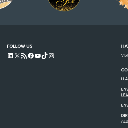
FOLLOW US
HA
VIS
L4SB LINKEDIN
X
L4SB RSS FEED
L4SB FACEBOOK
L4SB YOUTUBE
TIKTOK
INSTAGRAM
CO
LL
EN
LE
EN
DIR
AL