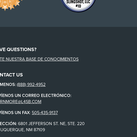
VE QUESTIONS?
ITE NUESTRA BASE DE CONOCIMIENTOS
NTACT US
ÁMENOS:
(888) 992-4952
VÍENOS UN CORREO ELECTRÓNICO:
ARNMORE@L4SB.COM
VÍENOS UN FAX
:
505-435-9137
ECCIÓN:
6801 JEFFERSON ST. NE, STE. 220
BUQUERQUE, NM 87109