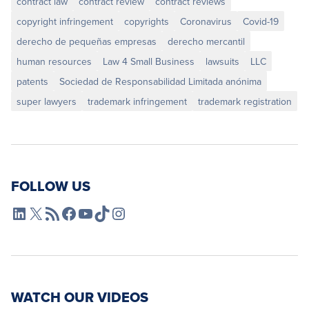
contract law
contract review
contract reviews
copyright infringement
copyrights
Coronavirus
Covid-19
derecho de pequeñas empresas
derecho mercantil
human resources
Law 4 Small Business
lawsuits
LLC
patents
Sociedad de Responsabilidad Limitada anónima
super lawyers
trademark infringement
trademark registration
FOLLOW US
L4SB LinkedIn
X
L4SB RSS Feed
L4SB Facebook
L4SB YouTube
TikTok
Instagram
WATCH OUR VIDEOS