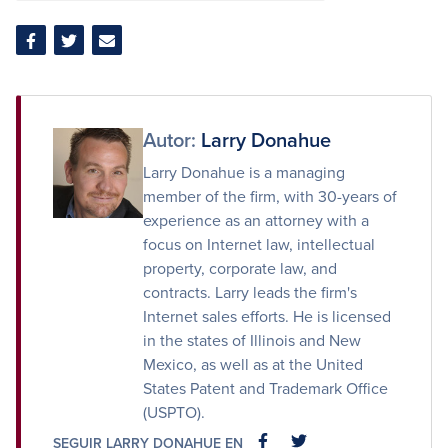
Compartir
Compartir
Compartir
en
en
por
Facebook
Twitter
correo
electrónico
Autor:
Larry Donahue
Larry Donahue is a managing
member of the firm, with 30-years of
experience as an attorney with a
focus on Internet law, intellectual
property, corporate law, and
contracts. Larry leads the firm's
Internet sales efforts. He is licensed
in the states of Illinois and New
Mexico, as well as at the United
States Patent and Trademark Office
(USPTO).
SEGUIR LARRY DONAHUE EN