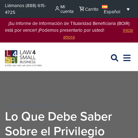
Saltar
Llámanos
(888) 615-
Mi
Carrito
al
cuenta
Español
4725
contenido
¡Su Informe de Información de Titularidad Beneficiaria (BOIR)
está por vencer! ¡Podemos presentarlo por usted!
Inicie
ahora
BUSCAR
ABRIR
EXPA
EN
MENÚ
L4SB
28 DE FEBRERO DE 2023
Lo Que Debe Saber
Sobre el Privilegio